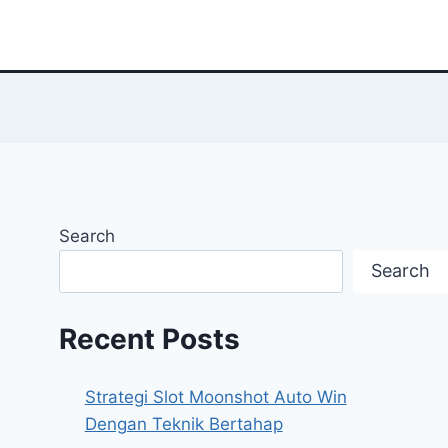
Search
Search
Recent Posts
Strategi Slot Moonshot Auto Win
Dengan Teknik Bertahap