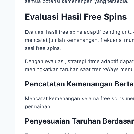
semua potensi kemenangan yang tersedia.
Evaluasi Hasil Free Spins
Evaluasi hasil free spins adaptif penting untu
mencatat jumlah kemenangan, frekuensi munc
sesi free spins.
Dengan evaluasi, strategi ritme adaptif dapat
meningkatkan taruhan saat tren xWays menunj
Pencatatan Kemenangan Bert
Mencatat kemenangan selama free spins memb
permainan.
Penyesuaian Taruhan Berdasar