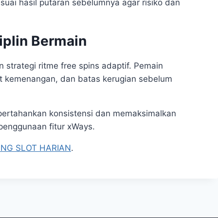
suai hasil putaran sebelumnya agar risiko dan
plin Bermain
strategi ritme free spins adaptif. Pemain
et kemenangan, dan batas kerugian sebelum
ertahankan konsistensi dan memaksimalkan
penggunaan fitur xWays.
ANG SLOT HARIAN
.