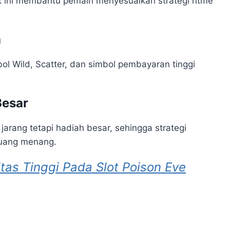
t ini membantu pemain menyesuaikan strategi ritme
a
bol Wild, Scatter, dan simbol pembayaran tinggi
Besar
arang tetapi hadiah besar, sehingga strategi
luang menang.
litas Tinggi Pada Slot Poison Eve