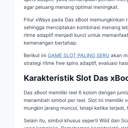
agar peluang menang optimal meningkat.
Fitur xWays pada Das xBoot memungkinkan r
sehingga menciptakan kombinasi menang lebi
ritme adaptif menjadi kunci untuk memanfaat
kemenangan bertahap.
Berikut ini
GAME SLOT PALING SERU
akan me
strategi ritme free spins adaptif, evaluasi hasi
Karakteristik Slot Das xBo
Das xBoot memiliki reel 6 kolom dengan jumla
menambah simbol per reel. Slot ini memiliki v
mungkin jarang muncul, tetapi ketika terjadi
Selain itu, simbol khusus seperti Wild dan 