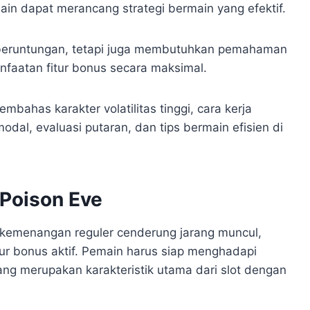
ain dapat merancang strategi bermain yang efektif.
eberuntungan, tetapi juga membutuhkan pemahaman
nfaatan fitur bonus secara maksimal.
bahas karakter volatilitas tinggi, cara kerja
modal, evaluasi putaran, dan tips bermain efisien di
 Poison Eve
rti kemenangan reguler cenderung jarang muncul,
itur bonus aktif. Pemain harus siap menghadapi
ang merupakan karakteristik utama dari slot dengan