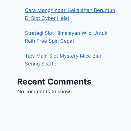
Cara Menghindari Kekalahan Beruntun
Di Slot Cyber Heist
Strategi Slot Himalayan Wild Untuk
Raih Free Spin Cepat
Tips Main Slot Mystery Mice Biar
Sering Scatter
Recent Comments
No comments to show.