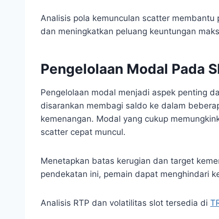
Analisis pola kemunculan scatter membantu 
dan meningkatkan peluang keuntungan maksimal
Pengelolaan Modal Pada Slo
Pengelolaan modal menjadi aspek penting dal
disarankan membagi saldo ke dalam beberap
kemenangan. Modal yang cukup memungkinka
scatter cepat muncul.
Menetapkan batas kerugian dan target kem
pendekatan ini, pemain dapat menghindari k
Analisis RTP dan volatilitas slot tersedia di
T