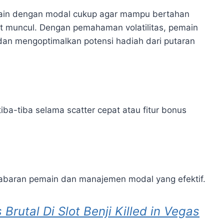
main dengan modal cukup agar mampu bertahan
t muncul. Dengan pemahaman volatilitas, pemain
an mengoptimalkan potensi hadiah dari putaran
a-tiba selama scatter cepat atau fitur bonus
abaran pemain dan manajemen modal yang efektif.
rutal Di Slot Benji Killed in Vegas