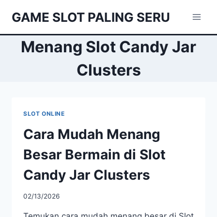
Skip
GAME SLOT PALING SERU
to
content
Menang Slot Candy Jar
Clusters
SLOT ONLINE
Cara Mudah Menang
Besar Bermain di Slot
Candy Jar Clusters
02/13/2026
Temukan cara mudah menang besar di Slot