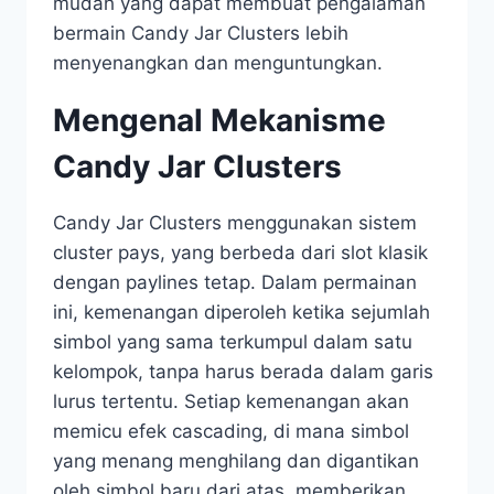
mudah yang dapat membuat pengalaman
bermain Candy Jar Clusters lebih
menyenangkan dan menguntungkan.
Mengenal Mekanisme
Candy Jar Clusters
Candy Jar Clusters menggunakan sistem
cluster pays, yang berbeda dari slot klasik
dengan paylines tetap. Dalam permainan
ini, kemenangan diperoleh ketika sejumlah
simbol yang sama terkumpul dalam satu
kelompok, tanpa harus berada dalam garis
lurus tertentu. Setiap kemenangan akan
memicu efek cascading, di mana simbol
yang menang menghilang dan digantikan
oleh simbol baru dari atas, memberikan