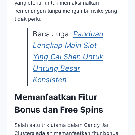
yang efektif untuk memaksimalkan
kemenangan tanpa mengambil risiko yang
tidak perlu.
Baca Juga:
Panduan
Lengkap Main Slot
Ying Cai Shen Untuk
Untung Besar
Konsisten
Memanfaatkan Fitur
Bonus dan Free Spins
Salah satu trik utama dalam Candy Jar
Clusters adalah memanfaatkan fitur bonus