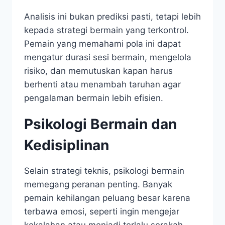
Analisis ini bukan prediksi pasti, tetapi lebih
kepada strategi bermain yang terkontrol.
Pemain yang memahami pola ini dapat
mengatur durasi sesi bermain, mengelola
risiko, dan memutuskan kapan harus
berhenti atau menambah taruhan agar
pengalaman bermain lebih efisien.
Psikologi Bermain dan
Kedisiplinan
Selain strategi teknis, psikologi bermain
memegang peranan penting. Banyak
pemain kehilangan peluang besar karena
terbawa emosi, seperti ingin mengejar