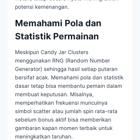
potensi kemenangan.
Memahami Pola dan
Statistik Permainan
Meskipun Candy Jar Clusters
menggunakan RNG (Random Number
Generator) sehingga hasil setiap putaran
bersifat acak. Memahami pola dan statistik
dasar tetap bisa membantu pemain dalam
membuat keputusan. Misalnya,
memperhatikan frekuensi munculnya
simbol scatter atau jumlah spin rata-rata
sebelum bonus aktif bisa memberikan
gambaran kapan momen terbaik untuk
meningkatkan taruhan.