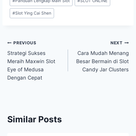
#
Panduan Lengkap Main Slot
#
SLOT ONLINE
p
o
g
a
p
k
e
m
#
Slot Ying Cai Shen
r
Post
PREVIOUS
NEXT
Strategi Sukses
Cara Mudah Menang
navigation
Meraih Maxwin Slot
Besar Bermain di Slot
Eye of Medusa
Candy Jar Clusters
Dengan Cepat
Similar Posts