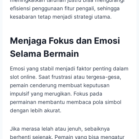
efisiensi penggunaan fitur pengali, sehingga
kesabaran tetap menjadi strategi utama.
Menjaga Fokus dan Emosi
Selama Bermain
Emosi yang stabil menjadi faktor penting dalam
slot online. Saat frustrasi atau tergesa-gesa,
pemain cenderung membuat keputusan
impulsif yang merugikan. Fokus pada
permainan membantu membaca pola simbol
dengan lebih akurat.
Jika merasa lelah atau jenuh, sebaiknya
berhenti sejenak. Pemain yang bisa mengatur