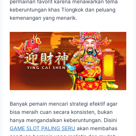
permainan favorit karena menawarkan tema
keberuntungan khas Tiongkok dan peluang
kemenangan yang menarik.
Banyak pemain mencari strategi efektif agar
bisa meraih cuan secara konsisten, bukan
hanya mengandalkan keberuntungan. Disini
GAME SLOT PALING SERU
akan membahas