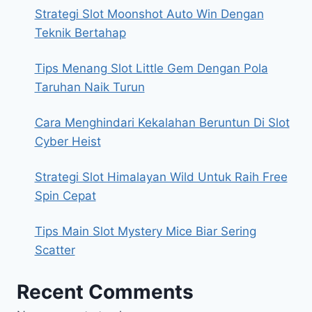
Strategi Slot Moonshot Auto Win Dengan
Teknik Bertahap
Tips Menang Slot Little Gem Dengan Pola
Taruhan Naik Turun
Cara Menghindari Kekalahan Beruntun Di Slot
Cyber Heist
Strategi Slot Himalayan Wild Untuk Raih Free
Spin Cepat
Tips Main Slot Mystery Mice Biar Sering
Scatter
Recent Comments