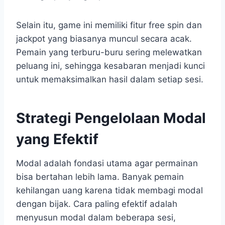
Selain itu, game ini memiliki fitur free spin dan
jackpot yang biasanya muncul secara acak.
Pemain yang terburu-buru sering melewatkan
peluang ini, sehingga kesabaran menjadi kunci
untuk memaksimalkan hasil dalam setiap sesi.
Strategi Pengelolaan Modal
yang Efektif
Modal adalah fondasi utama agar permainan
bisa bertahan lebih lama. Banyak pemain
kehilangan uang karena tidak membagi modal
dengan bijak. Cara paling efektif adalah
menyusun modal dalam beberapa sesi,