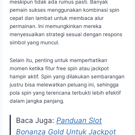
meskipun tidak ada rumus pasti. Banyak
pemain sukses menggunakan kombinasi spin
cepat dan lambat untuk membaca alur
permainan. Ini memungkinkan mereka
menyesuaikan strategi sesuai dengan respons
simbol yang muncul.
Selain itu, penting untuk memperhatikan
momen ketika fitur free spin atau jackpot
hampir aktif. Spin yang dilakukan sembarangan
justru bisa melewatkan peluang ini, sehingga
pola spin yang terencana terbukti lebih efektif
dalam jangka panjang.
Baca Juga:
Panduan Slot
Bonanza Gold Untuk Jackpot