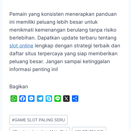
Pemain yang konsisten menerapkan panduan
ini memiliki peluang lebih besar untuk
menikmati kemenangan berulang tanpa risiko
berlebihan. Dapatkan update terbaru tentang
slot online
lengkap dengan strategi terbaik dan
daftar situs terpercaya yang siap memberikan
peluang besar. Jangan sampai ketinggalan
informasi penting ini!
Bagikan
W
F
M
T
S
L
X
S
h
a
e
e
k
i
h
a
c
s
l
y
n
a
Post
t
e
s
e
p
e
r
#
GAME SLOT PALING SERU
Tags:
s
b
e
g
e
e
A
o
n
r