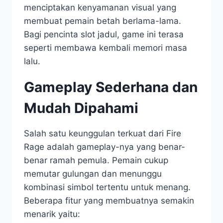
menciptakan kenyamanan visual yang
membuat pemain betah berlama-lama.
Bagi pencinta slot jadul, game ini terasa
seperti membawa kembali memori masa
lalu.
Gameplay Sederhana dan
Mudah Dipahami
Salah satu keunggulan terkuat dari Fire
Rage adalah gameplay-nya yang benar-
benar ramah pemula. Pemain cukup
memutar gulungan dan menunggu
kombinasi simbol tertentu untuk menang.
Beberapa fitur yang membuatnya semakin
menarik yaitu: