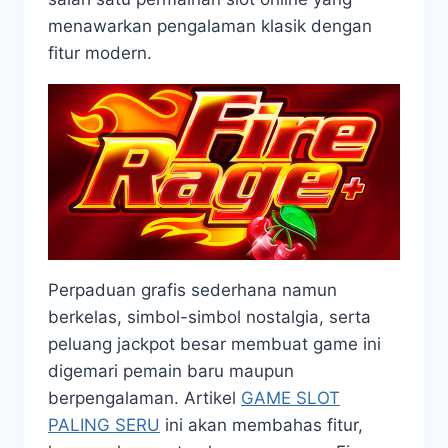
menawarkan pengalaman klasik dengan
fitur modern.
Perpaduan grafis sederhana namun
berkelas, simbol-simbol nostalgia, serta
peluang jackpot besar membuat game ini
digemari pemain baru maupun
berpengalaman. Artikel
GAME SLOT
PALING SERU
ini akan membahas fitur,