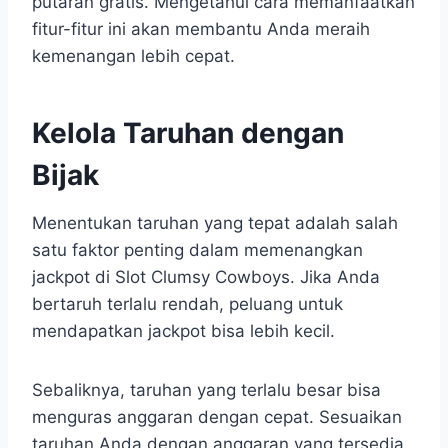
putaran gratis. Mengetahui cara memanfaatkan
fitur-fitur ini akan membantu Anda meraih
kemenangan lebih cepat.
Kelola Taruhan dengan
Bijak
Menentukan taruhan yang tepat adalah salah
satu faktor penting dalam memenangkan
jackpot di Slot Clumsy Cowboys. Jika Anda
bertaruh terlalu rendah, peluang untuk
mendapatkan jackpot bisa lebih kecil.
Sebaliknya, taruhan yang terlalu besar bisa
menguras anggaran dengan cepat. Sesuaikan
taruhan Anda dengan anggaran yang tersedia