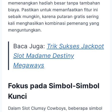
memenangkan hadiah besar tanpa tambahan
biaya. Pastikan untuk memanfaatkan fitur ini
sebaik mungkin, karena putaran gratis sering
kali menghasilkan kombinasi pemenang yang
menguntungkan.
Baca Juga:
Trik Sukses Jackpot
Slot Madame Destiny
Megaways
Fokus pada Simbol-Simbol
Kunci
Dalam Slot Clumsy Cowboys, beberapa simbol