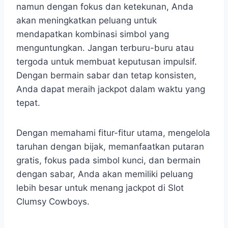
namun dengan fokus dan ketekunan, Anda
akan meningkatkan peluang untuk
mendapatkan kombinasi simbol yang
menguntungkan. Jangan terburu-buru atau
tergoda untuk membuat keputusan impulsif.
Dengan bermain sabar dan tetap konsisten,
Anda dapat meraih jackpot dalam waktu yang
tepat.
Dengan memahami fitur-fitur utama, mengelola
taruhan dengan bijak, memanfaatkan putaran
gratis, fokus pada simbol kunci, dan bermain
dengan sabar, Anda akan memiliki peluang
lebih besar untuk menang jackpot di Slot
Clumsy Cowboys.