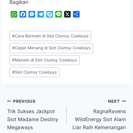
Bagikan
W
F
M
T
S
L
X
S
h
a
e
e
k
i
h
a
c
s
l
y
n
a
Post
t
e
s
e
p
e
r
#
Cara Bermain di Slot Clumsy Cowboys
Tags:
s
b
e
g
e
e
A
o
n
r
#
Cepat Menang di Slot Clumsy Cowboys
p
o
g
a
p
k
e
m
#
Maxwin di Slot Clumsy Cowboys
r
#
Slot Clumsy Cowboys
Post
PREVIOUS
NEXT
Trik Sukses Jackpot
RagnaRavens
navigation
Slot Madame Destiny
WildEnergy Slot Alam
Megaways
Liar Raih Kemenangan