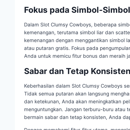
Fokus pada Simbol-Simbol
Dalam Slot Clumsy Cowboys, beberapa simbol
kemenangan, terutama simbol liar dan scatt
kemenangan dengan menggantikan simbol lai
atau putaran gratis. Fokus pada pengumpula
Anda untuk memicu fitur bonus dan meraih j
Sabar dan Tetap Konsiste
Keberhasilan dalam Slot Clumsy Cowboys ser
Tidak semua putaran akan langsung mengha
dan ketekunan, Anda akan meningkatkan pe
menguntungkan. Jangan terburu-buru atau t
bermain sabar dan tetap konsisten, Anda da
Dengan memahami fitur-fitur utama, mengelo