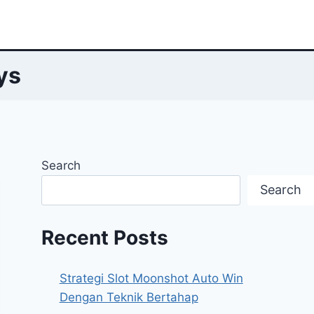
ys
Search
Search
Recent Posts
Strategi Slot Moonshot Auto Win
Dengan Teknik Bertahap