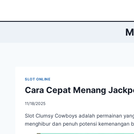
Skip
to
content
M
SLOT ONLINE
Cara Cepat Menang Jackp
11/18/2025
Slot Clumsy Cowboys adalah permainan yan
menghibur dan penuh potensi kemenangan b