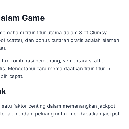
 dalam Game
emahami fitur-fitur utama dalam Slot Clumsy
mbol scatter, dan bonus putaran gratis adalah elemen
ar.
ntuk kombinasi pemenang, sementara scatter
s. Mengetahui cara memanfaatkan fitur-fitur ini
ih cepat.
ak
h satu faktor penting dalam memenangkan jackpot
terlalu rendah, peluang untuk mendapatkan jackpot