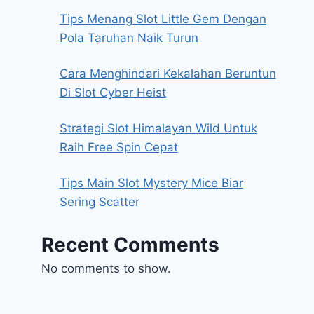
Tips Menang Slot Little Gem Dengan
Pola Taruhan Naik Turun
Cara Menghindari Kekalahan Beruntun
Di Slot Cyber Heist
Strategi Slot Himalayan Wild Untuk
Raih Free Spin Cepat
Tips Main Slot Mystery Mice Biar
Sering Scatter
Recent Comments
No comments to show.