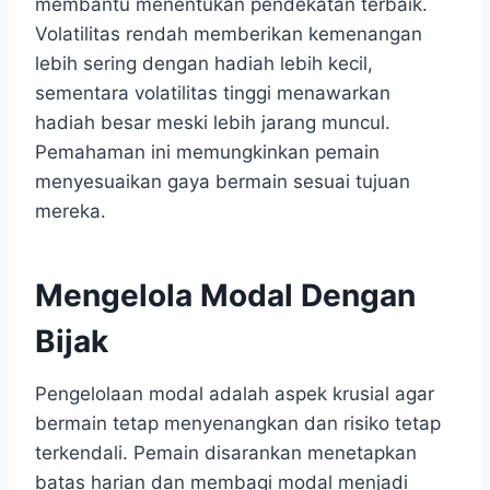
membantu menentukan pendekatan terbaik.
Volatilitas rendah memberikan kemenangan
lebih sering dengan hadiah lebih kecil,
sementara volatilitas tinggi menawarkan
hadiah besar meski lebih jarang muncul.
Pemahaman ini memungkinkan pemain
menyesuaikan gaya bermain sesuai tujuan
mereka.
Mengelola Modal Dengan
Bijak
Pengelolaan modal adalah aspek krusial agar
bermain tetap menyenangkan dan risiko tetap
terkendali. Pemain disarankan menetapkan
batas harian dan membagi modal menjadi