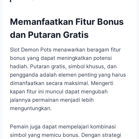
Memanfaatkan Fitur Bonus
dan Putaran Gratis
Slot Demon Pots menawarkan beragam fitur
bonus yang dapat meningkatkan potensi
hadiah. Putaran gratis, simbol khusus, dan
pengganda adalah elemen penting yang harus
dimanfaatkan secara maksimal. Mengerti
kapan fitur ini muncul dapat mengubah
jalannya permainan menjadi lebih
menguntungkan.
Pemain juga dapat mempelajari kombinasi
simbol yang memicu bonus. Dengan strategi