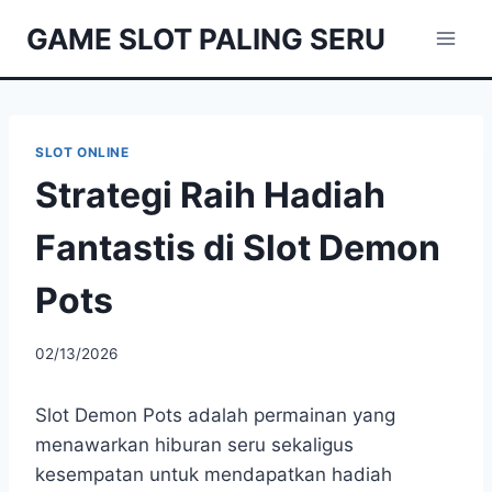
Skip
GAME SLOT PALING SERU
to
content
SLOT ONLINE
Strategi Raih Hadiah
Fantastis di Slot Demon
Pots
02/13/2026
Slot Demon Pots adalah permainan yang
menawarkan hiburan seru sekaligus
kesempatan untuk mendapatkan hadiah