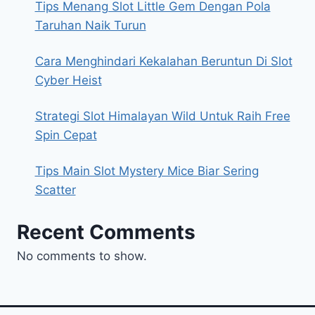
Tips Menang Slot Little Gem Dengan Pola
Taruhan Naik Turun
Cara Menghindari Kekalahan Beruntun Di Slot
Cyber Heist
Strategi Slot Himalayan Wild Untuk Raih Free
Spin Cepat
Tips Main Slot Mystery Mice Biar Sering
Scatter
Recent Comments
No comments to show.