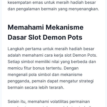
kesempatan emas untuk meraih hadiah besar
dan pengalaman bermain yang menyenangkan.
Memahami Mekanisme
Dasar Slot Demon Pots
Langkah pertama untuk meraih hadiah besar
adalah memahami cara kerja slot Demon Pots.
Setiap simbol memiliki nilai yang berbeda dan
memicu fitur bonus tertentu. Dengan
mengenali pola simbol dan mekanisme
pengganda, pemain dapat mengatur strategi
bermain secara lebih terarah.
Selain itu, memahami volatilitas permainan