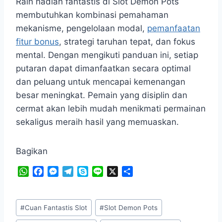
Raih hadiah fantastis di Slot Demon Pots
membutuhkan kombinasi pemahaman
mekanisme, pengelolaan modal,
pemanfaatan
fitur bonus
, strategi taruhan tepat, dan fokus
mental. Dengan mengikuti panduan ini, setiap
putaran dapat dimanfaatkan secara optimal
dan peluang untuk mencapai kemenangan
besar meningkat. Pemain yang disiplin dan
cermat akan lebih mudah menikmati permainan
sekaligus meraih hasil yang memuaskan.
Bagikan
W
F
M
T
S
L
X
S
h
a
e
e
k
i
h
a
c
s
l
y
n
a
Post
t
e
s
e
p
e
r
#
Cuan Fantastis Slot
#
Slot Demon Pots
Tags:
s
b
e
g
e
e