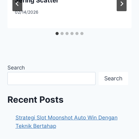
Sering Scatter
02/14/2026
Search
Search
Recent Posts
Strategi Slot Moonshot Auto Win Dengan
Teknik Bertahap