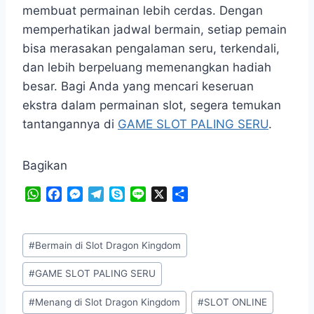
membuat permainan lebih cerdas. Dengan
memperhatikan jadwal bermain, setiap pemain
bisa merasakan pengalaman seru, terkendali,
dan lebih berpeluang memenangkan hadiah
besar. Bagi Anda yang mencari keseruan
ekstra dalam permainan slot, segera temukan
tantangannya di
GAME SLOT PALING SERU
.
Bagikan
W
F
M
T
S
L
X
S
h
a
e
e
k
i
h
a
c
s
l
y
n
a
Post
t
e
s
e
p
e
r
#
Bermain di Slot Dragon Kingdom
Tags:
s
b
e
g
e
e
A
o
n
r
#
GAME SLOT PALING SERU
p
o
g
a
p
k
e
m
#
Menang di Slot Dragon Kingdom
#
SLOT ONLINE