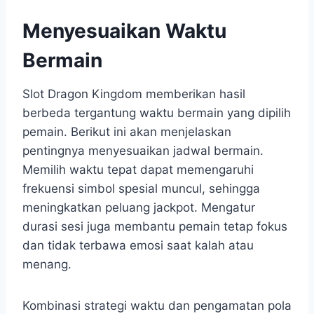
Menyesuaikan Waktu
Bermain
Slot Dragon Kingdom memberikan hasil
berbeda tergantung waktu bermain yang dipilih
pemain. Berikut ini akan menjelaskan
pentingnya menyesuaikan jadwal bermain.
Memilih waktu tepat dapat memengaruhi
frekuensi simbol spesial muncul, sehingga
meningkatkan peluang jackpot. Mengatur
durasi sesi juga membantu pemain tetap fokus
dan tidak terbawa emosi saat kalah atau
menang.
Kombinasi strategi waktu dan pengamatan pola