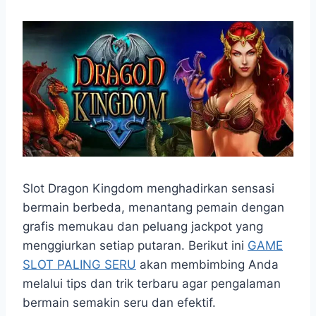
Slot Dragon Kingdom menghadirkan sensasi
bermain berbeda, menantang pemain dengan
grafis memukau dan peluang jackpot yang
menggiurkan setiap putaran. Berikut ini
GAME
SLOT PALING SERU
akan membimbing Anda
melalui tips dan trik terbaru agar pengalaman
bermain semakin seru dan efektif.