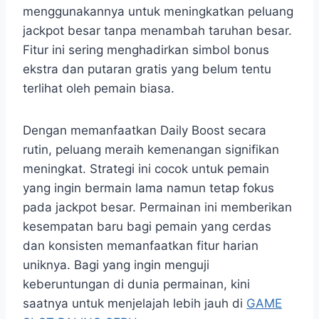
menggunakannya untuk meningkatkan peluang
jackpot besar tanpa menambah taruhan besar.
Fitur ini sering menghadirkan simbol bonus
ekstra dan putaran gratis yang belum tentu
terlihat oleh pemain biasa.
Dengan memanfaatkan Daily Boost secara
rutin, peluang meraih kemenangan signifikan
meningkat. Strategi ini cocok untuk pemain
yang ingin bermain lama namun tetap fokus
pada jackpot besar. Permainan ini memberikan
kesempatan baru bagi pemain yang cerdas
dan konsisten memanfaatkan fitur harian
uniknya. Bagi yang ingin menguji
keberuntungan di dunia permainan, kini
saatnya untuk menjelajah lebih jauh di
GAME