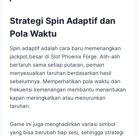
Strategi Spin Adaptif dan
Pola Waktu
Spin adaptif adalah cara baru memenangkan
jackpot besar di Slot Phoenix Forge. Alih-alih
bertaruh sama setiap putaran, pemain
menyesuaikan taruhan berdasarkan hasil
sebelumnya. Memperhatikan pola waktu dan
frekuensi kemenangan membantu menentukan
kapan meningkatkan atau menurunkan
taruhan.
Game ini juga menghadirkan variasi simbol
yang bisa berubah tiap sesi, sehingga strategi