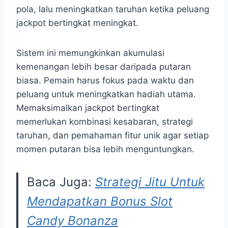
pola, lalu meningkatkan taruhan ketika peluang
jackpot bertingkat meningkat.
Sistem ini memungkinkan akumulasi
kemenangan lebih besar daripada putaran
biasa. Pemain harus fokus pada waktu dan
peluang untuk meningkatkan hadiah utama.
Memaksimalkan jackpot bertingkat
memerlukan kombinasi kesabaran, strategi
taruhan, dan pemahaman fitur unik agar setiap
momen putaran bisa lebih menguntungkan.
Baca Juga:
Strategi Jitu Untuk
Mendapatkan Bonus Slot
Candy Bonanza