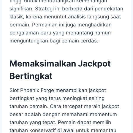
tinggi untuk mendatangkan kemenangan
signifikan. Strategi ini berbeda dari pendekatan
klasik, karena menuntut analisis langsung saat
bermain. Permainan ini juga menghadirkan
pengalaman baru yang menantang namun
menguntungkan bagi pemain cerdas.
Memaksimalkan Jackpot
Bertingkat
Slot Phoenix Forge menampilkan jackpot
bertingkat yang terus meningkat seiring
taruhan pemain. Cara tercepat meraih jackpot
besar adalah dengan memahami momentum
taruhan yang tepat. Pemain dapat memilih
taruhan konservatif di awal untuk memantau