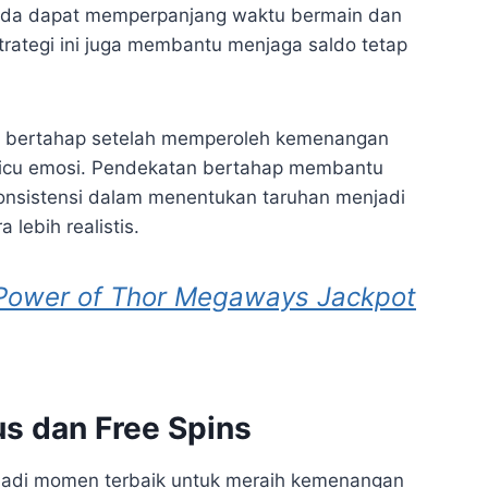
Anda dapat memperpanjang waktu bermain dan
trategi ini juga membantu menjaga saldo tetap
ara bertahap setelah memperoleh kemenangan
dipicu emosi. Pendekatan bertahap membantu
Konsistensi dalam menentukan taruhan menjadi
 lebih realistis.
 Power of Thor Megaways Jackpot
s dan Free Spins
enjadi momen terbaik untuk meraih kemenangan