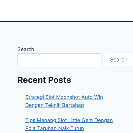
Search
Search
Recent Posts
Strategi Slot Moonshot Auto Win
Dengan Teknik Bertahap
Tips Menang Slot Little Gem Dengan
Pola Taruhan Naik Turun