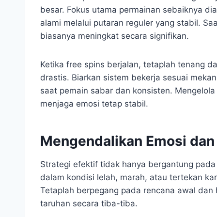
besar. Fokus utama permainan sebaiknya dia
alami melalui putaran reguler yang stabil. 
biasanya meningkat secara signifikan.
Ketika free spins berjalan, tetaplah tenang 
drastis. Biarkan sistem bekerja sesuai mek
saat pemain sabar dan konsisten. Mengelola 
menjaga emosi tetap stabil.
Mengendalikan Emosi dan
Strategi efektif tidak hanya bergantung pada
dalam kondisi lelah, marah, atau tertekan ka
Tetaplah berpegang pada rencana awal dan 
taruhan secara tiba-tiba.