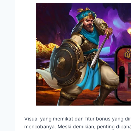
Visual yang memikat dan fitur bonus yang d
mencobanya. Meski demikian, penting dipaha