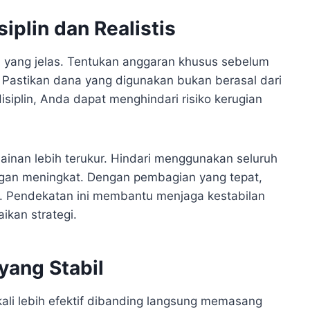
iplin dan Realistis
 yang jelas. Tentukan anggaran khusus sebelum
 Pastikan dana yang digunakan bukan berasal dari
iplin, Anda dapat menghindari risiko kerugian
ainan lebih terukur. Hindari menggunakan seluruh
angan meningkat. Dengan pembagian yang tepat,
a. Pendekatan ini membantu menjaga kestabilan
kan strategi.
yang Stabil
kali lebih efektif dibanding langsung memasang