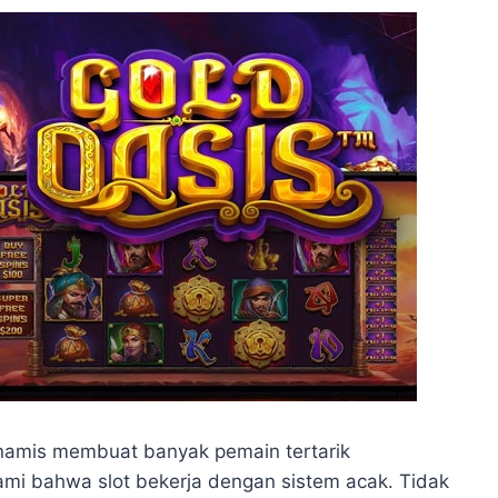
inamis membuat banyak pemain tertarik
mi bahwa slot bekerja dengan sistem acak. Tidak