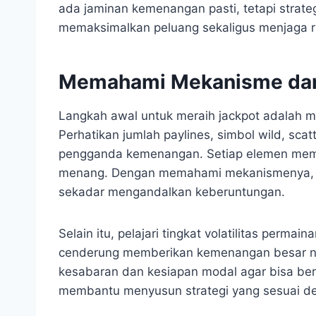
ada jaminan kemenangan pasti, tetapi strat
memaksimalkan peluang sekaligus menjaga ris
Memahami Mekanisme dan 
Langkah awal untuk meraih jackpot adalah 
Perhatikan jumlah paylines, simbol wild, scatt
pengganda kemenangan. Setiap elemen memi
menang. Dengan memahami mekanismenya, An
sekadar mengandalkan keberuntungan.
Selain itu, pelajari tingkat volatilitas permai
cenderung memberikan kemenangan besar namu
kesabaran dan kesiapan modal agar bisa ber
membantu menyusun strategi yang sesuai de