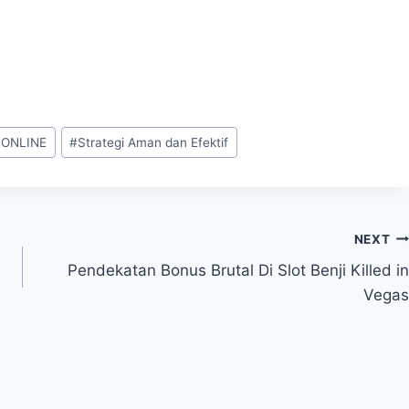
 ONLINE
#
Strategi Aman dan Efektif
NEXT
Pendekatan Bonus Brutal Di Slot Benji Killed in
Vegas