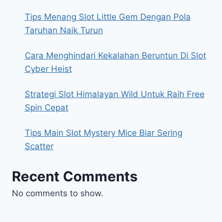
Tips Menang Slot Little Gem Dengan Pola
Taruhan Naik Turun
Cara Menghindari Kekalahan Beruntun Di Slot
Cyber Heist
Strategi Slot Himalayan Wild Untuk Raih Free
Spin Cepat
Tips Main Slot Mystery Mice Biar Sering
Scatter
Recent Comments
No comments to show.