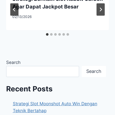
Agar Dapat Jackpot Besar
02/13/2026
Search
Search
Recent Posts
Strategi Slot Moonshot Auto Win Dengan
Teknik Bertahap