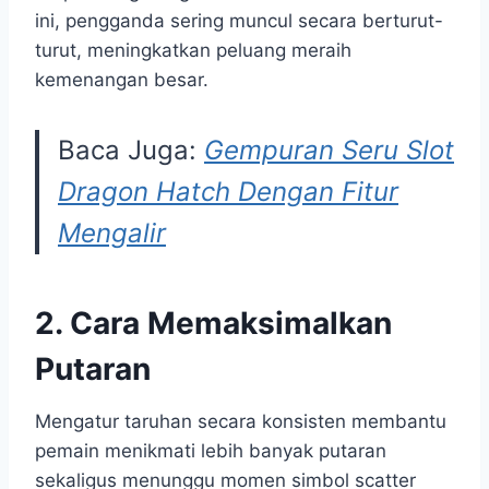
ini, pengganda sering muncul secara berturut-
turut, meningkatkan peluang meraih
kemenangan besar.
Baca Juga:
Gempuran Seru Slot
Dragon Hatch Dengan Fitur
Mengalir
2. Cara Memaksimalkan
Putaran
Mengatur taruhan secara konsisten membantu
pemain menikmati lebih banyak putaran
sekaligus menunggu momen simbol scatter