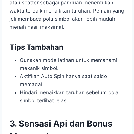
atau scatter sebagai panduan menentukan
waktu terbaik menaikkan taruhan. Pemain yang
jeli membaca pola simbol akan lebih mudah
meraih hasil maksimal.
Tips Tambahan
Gunakan mode latihan untuk memahami
mekanik simbol.
Aktifkan Auto Spin hanya saat saldo
memadai.
Hindari menaikkan taruhan sebelum pola
simbol terlihat jelas.
3. Sensasi Api dan Bonus