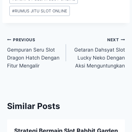
r
#
RUMUS JITU SLOT ONLINE
Post
PREVIOUS
NEXT
Gempuran Seru Slot
Getaran Dahsyat Slot
navigation
Dragon Hatch Dengan
Lucky Neko Dengan
Fitur Mengalir
Aksi Menguntungkan
Similar Posts
Strategi Bermain Slot Rabbit Garden