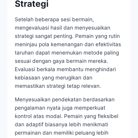
Strategi
Setelah beberapa sesi bermain,
mengevaluasi hasil dan menyesuaikan
strategi sangat penting. Pemain yang rutin
meninjau pola kemenangan dan efektivitas
taruhan dapat menemukan metode paling
sesuai dengan gaya bermain mereka.
Evaluasi berkala membantu menghindari
kebiasaan yang merugikan dan
memastikan strategi tetap relevan.
Menyesuaikan pendekatan berdasarkan
pengalaman nyata juga memperkuat
kontrol atas modal. Pemain yang fleksibel
dan adaptif biasanya lebih menikmati
permainan dan memiliki peluang lebih