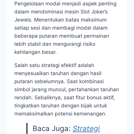
Pengelolaan modal menjadi aspek penting
dalam mendominasi mesin Slot Joker’s
Jewels. Menentukan batas maksimum
setiap sesi dan membagi modal dalam
beberapa putaran membuat permainan
lebih stabil dan mengurangi risiko
kehilangan besar.
Salah satu strategi efektif adalah
menyesuaikan taruhan dengan hasil
putaran sebelumnya. Saat kombinasi
simbol jarang muncul, pertahankan taruhan
rendah. Sebaliknya, saat fitur bonus aktif,
tingkatkan taruhan dengan bijak untuk
memaksimalkan potensi kemenangan.
Baca Juga:
Strategi