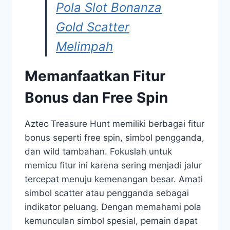
Pola Slot Bonanza
Gold Scatter
Melimpah
Memanfaatkan Fitur
Bonus dan Free Spin
Aztec Treasure Hunt memiliki berbagai fitur
bonus seperti free spin, simbol pengganda,
dan wild tambahan. Fokuslah untuk
memicu fitur ini karena sering menjadi jalur
tercepat menuju kemenangan besar. Amati
simbol scatter atau pengganda sebagai
indikator peluang. Dengan memahami pola
kemunculan simbol spesial, pemain dapat