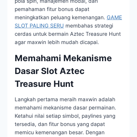
pola spin, manajemen modal, dan
pemahaman fitur bonus dapat
meningkatkan peluang kemenangan.
GAME
SLOT PALING SERU
membahas strategi
cerdas untuk bermain Aztec Treasure Hunt
agar maxwin lebih mudah dicapai.
Memahami Mekanisme
Dasar Slot Aztec
Treasure Hunt
Langkah pertama meraih maxwin adalah
memahami mekanisme dasar permainan.
Ketahui nilai setiap simbol, paylines yang
tersedia, dan fitur bonus yang dapat
memicu kemenangan besar. Dengan