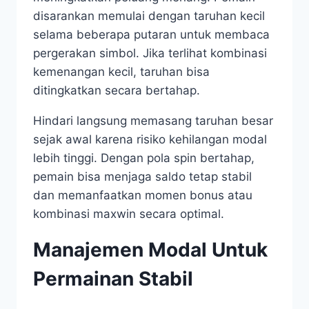
disarankan memulai dengan taruhan kecil
selama beberapa putaran untuk membaca
pergerakan simbol. Jika terlihat kombinasi
kemenangan kecil, taruhan bisa
ditingkatkan secara bertahap.
Hindari langsung memasang taruhan besar
sejak awal karena risiko kehilangan modal
lebih tinggi. Dengan pola spin bertahap,
pemain bisa menjaga saldo tetap stabil
dan memanfaatkan momen bonus atau
kombinasi maxwin secara optimal.
Manajemen Modal Untuk
Permainan Stabil