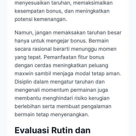
menyesuaikan taruhan, memaksimalkan
kesempatan bonus, dan meningkatkan
potensi kemenangan.
Namun, jangan memaksakan taruhan besar
hanya untuk mengejar bonus. Bermain
secara rasional berarti menunggu momen
yang tepat. Pemanfaatan fitur bonus
dengan cerdas meningkatkan peluang
maxwin sambil menjaga modal tetap aman.
Disiplin dalam mengatur taruhan dan
mengenali momentum permainan juga
membantu menghindari risiko kerugian
berlebihan serta membuat pengalaman
bermain tetap menyenangkan.
Evaluasi Rutin dan