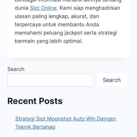
dunia
Slot Online
. Kami siap menghadirkan
ulasan paling lengkap, akurat, dan
terpercaya untuk membantu Anda
memahami peluang jackpot serta strategi
bermain yang lebih optimal.
Search
Search
Recent Posts
Strategi Slot Moonshot Auto Win Dengan
Teknik Bertahap