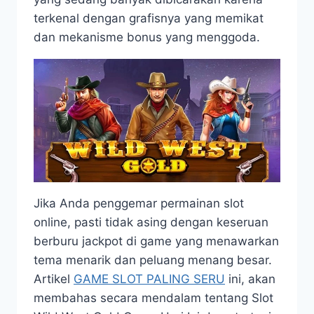
terkenal dengan grafisnya yang memikat
dan mekanisme bonus yang menggoda.
Jika Anda penggemar permainan slot
online, pasti tidak asing dengan keseruan
berburu jackpot di game yang menawarkan
tema menarik dan peluang menang besar.
Artikel
GAME SLOT PALING SERU
ini, akan
membahas secara mendalam tentang Slot