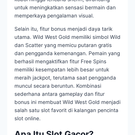
untuk meningkatkan sensasi bermain dan
memperkaya pengalaman visual.
Selain itu, fitur bonus menjadi daya tarik
utama. Wild West Gold memiliki simbol Wild
dan Scatter yang memicu putaran gratis
dan pengganda kemenangan. Pemain yang
berhasil mengaktifkan fitur Free Spins
memiliki kesempatan lebih besar untuk
meraih jackpot, terutama saat pengganda
muncul secara beruntun. Kombinasi
sederhana antara gameplay dan fitur
bonus ini membuat Wild West Gold menjadi
salah satu slot favorit di kalangan pencinta
slot online.
Apa Itu Slot Gacor?