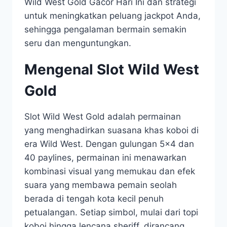
Wild West Gold Gacor Hari Ini dan strategi
untuk meningkatkan peluang jackpot Anda,
sehingga pengalaman bermain semakin
seru dan menguntungkan.
Mengenal Slot Wild West
Gold
Slot Wild West Gold adalah permainan
yang menghadirkan suasana khas koboi di
era Wild West. Dengan gulungan 5×4 dan
40 paylines, permainan ini menawarkan
kombinasi visual yang memukau dan efek
suara yang membawa pemain seolah
berada di tengah kota kecil penuh
petualangan. Setiap simbol, mulai dari topi
koboi hingga lencana sheriff, dirancang