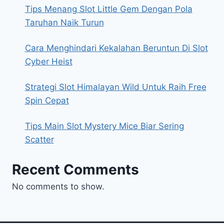
Tips Menang Slot Little Gem Dengan Pola
Taruhan Naik Turun
Cara Menghindari Kekalahan Beruntun Di Slot
Cyber Heist
Strategi Slot Himalayan Wild Untuk Raih Free
Spin Cepat
Tips Main Slot Mystery Mice Biar Sering
Scatter
Recent Comments
No comments to show.