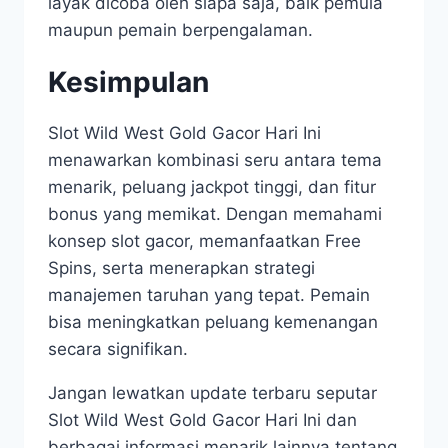
layak dicoba oleh siapa saja, baik pemula
maupun pemain berpengalaman.
Kesimpulan
Slot Wild West Gold Gacor Hari Ini
menawarkan kombinasi seru antara tema
menarik, peluang jackpot tinggi, dan fitur
bonus yang memikat. Dengan memahami
konsep slot gacor, memanfaatkan Free
Spins, serta menerapkan strategi
manajemen taruhan yang tepat. Pemain
bisa meningkatkan peluang kemenangan
secara signifikan.
Jangan lewatkan update terbaru seputar
Slot Wild West Gold Gacor Hari Ini dan
berbagai informasi menarik lainnya tentang