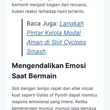
berhenti menjadi bagian dari rencana,
bukan reaksi terhadap hasil tertentu.
Baca Juga:
Langkah
Pintar Kelola Modal
Aman di Slot Cyclops
Smash
Mengendalikan Emosi
Saat Bermain
Slot dengan tempo cepat dan efek visual
kuat seperti Gates of Pyroth dapat memicu
respons emosional yang intens. Ketika
kemenangan muncul, muncul rasa percaya