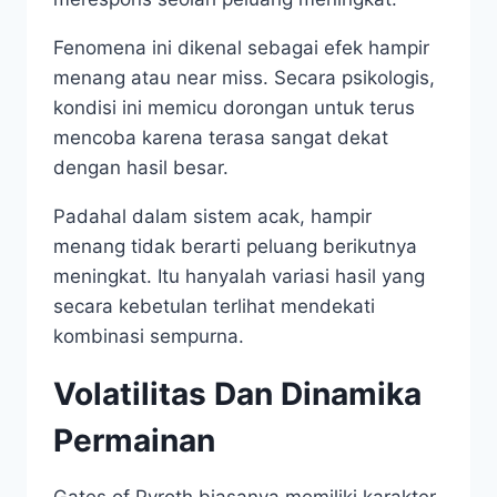
Fenomena ini dikenal sebagai efek hampir
menang atau near miss. Secara psikologis,
kondisi ini memicu dorongan untuk terus
mencoba karena terasa sangat dekat
dengan hasil besar.
Padahal dalam sistem acak, hampir
menang tidak berarti peluang berikutnya
meningkat. Itu hanyalah variasi hasil yang
secara kebetulan terlihat mendekati
kombinasi sempurna.
Volatilitas Dan Dinamika
Permainan