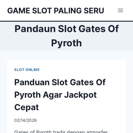
Skip
GAME SLOT PALING SERU
to
content
Pandaun Slot Gates Of
Pyroth
SLOT ONLINE
Panduan Slot Gates Of
Pyroth Agar Jackpot
Cepat
02/14/2026
Gates of Pyroth hadir dengan atmosfer