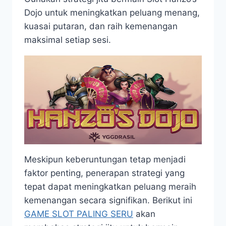
Dojo untuk meningkatkan peluang menang,
kuasai putaran, dan raih kemenangan
maksimal setiap sesi.
Meskipun keberuntungan tetap menjadi
faktor penting, penerapan strategi yang
tepat dapat meningkatkan peluang meraih
kemenangan secara signifikan. Berikut ini
GAME SLOT PALING SERU
akan