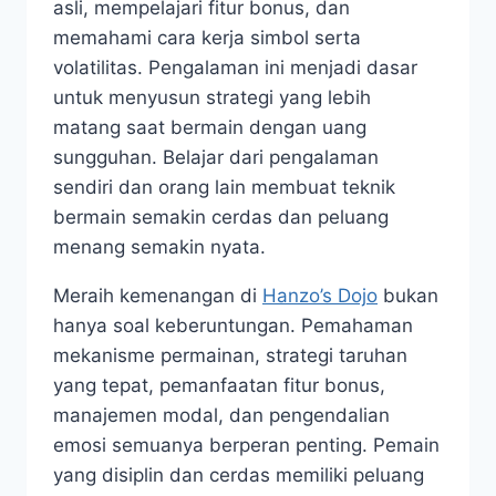
asli, mempelajari fitur bonus, dan
memahami cara kerja simbol serta
volatilitas. Pengalaman ini menjadi dasar
untuk menyusun strategi yang lebih
matang saat bermain dengan uang
sungguhan. Belajar dari pengalaman
sendiri dan orang lain membuat teknik
bermain semakin cerdas dan peluang
menang semakin nyata.
Meraih kemenangan di
Hanzo’s Dojo
bukan
hanya soal keberuntungan. Pemahaman
mekanisme permainan, strategi taruhan
yang tepat, pemanfaatan fitur bonus,
manajemen modal, dan pengendalian
emosi semuanya berperan penting. Pemain
yang disiplin dan cerdas memiliki peluang