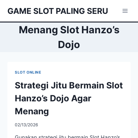
Skip
GAME SLOT PALING SERU
to
content
Menang Slot Hanzo’s
Dojo
SLOT ONLINE
Strategi Jitu Bermain Slot
Hanzo’s Dojo Agar
Menang
02/13/2026
Gunakan strategi jitu bermain Slot Hanzo’s