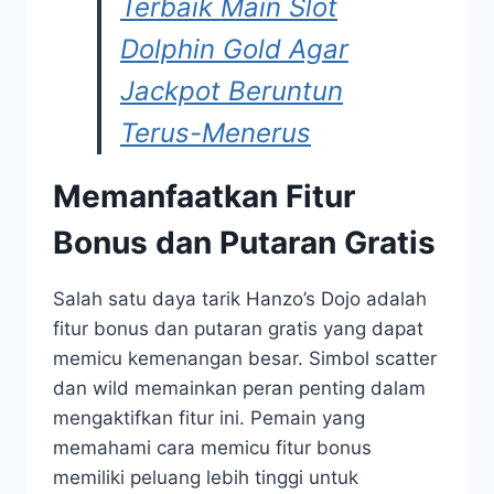
Terbaik Main Slot
Dolphin Gold Agar
Jackpot Beruntun
Terus-Menerus
Memanfaatkan Fitur
Bonus dan Putaran Gratis
Salah satu daya tarik Hanzo’s Dojo adalah
fitur bonus dan putaran gratis yang dapat
memicu kemenangan besar. Simbol scatter
dan wild memainkan peran penting dalam
mengaktifkan fitur ini. Pemain yang
memahami cara memicu fitur bonus
memiliki peluang lebih tinggi untuk