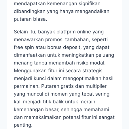
mendapatkan kemenangan signifikan
dibandingkan yang hanya mengandalkan
putaran biasa.
Selain itu, banyak platfprm online yang
menawarkan promosi tambahan, seperti
free spin atau bonus deposit, yang dapat
dimanfaatkan untuk meningkatkan peluang
menang tanpa menambah risiko modal.
Menggunakan fitur ini secara strategis
menjadi kunci dalam mengoptimalkan hasil
permainan. Putaran gratis dan multiplier
yang muncul di momen yang tepat sering
kali menjadi titik balik untuk meraih
kemenangan besar, sehingga memahami
dan memaksimalkan potensi fitur ini sangat
penting.