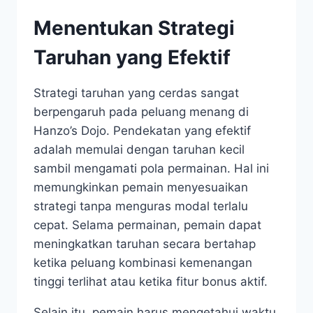
Menentukan Strategi
Taruhan yang Efektif
Strategi taruhan yang cerdas sangat
berpengaruh pada peluang menang di
Hanzo’s Dojo. Pendekatan yang efektif
adalah memulai dengan taruhan kecil
sambil mengamati pola permainan. Hal ini
memungkinkan pemain menyesuaikan
strategi tanpa menguras modal terlalu
cepat. Selama permainan, pemain dapat
meningkatkan taruhan secara bertahap
ketika peluang kombinasi kemenangan
tinggi terlihat atau ketika fitur bonus aktif.
Selain itu, pemain harus mengetahui waktu