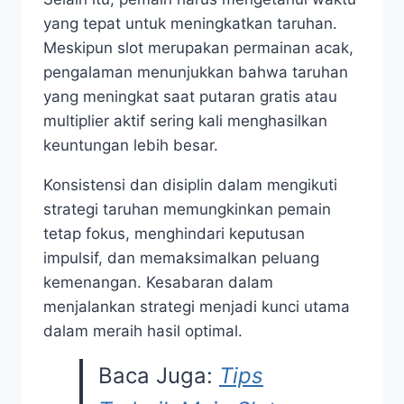
yang tepat untuk meningkatkan taruhan.
Meskipun slot merupakan permainan acak,
pengalaman menunjukkan bahwa taruhan
yang meningkat saat putaran gratis atau
multiplier aktif sering kali menghasilkan
keuntungan lebih besar.
Konsistensi dan disiplin dalam mengikuti
strategi taruhan memungkinkan pemain
tetap fokus, menghindari keputusan
impulsif, dan memaksimalkan peluang
kemenangan. Kesabaran dalam
menjalankan strategi menjadi kunci utama
dalam meraih hasil optimal.
Baca Juga:
Tips