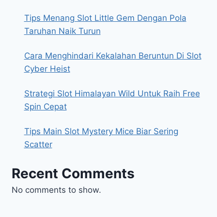
Tips Menang Slot Little Gem Dengan Pola
Taruhan Naik Turun
Cara Menghindari Kekalahan Beruntun Di Slot
Cyber Heist
Strategi Slot Himalayan Wild Untuk Raih Free
Spin Cepat
Tips Main Slot Mystery Mice Biar Sering
Scatter
Recent Comments
No comments to show.