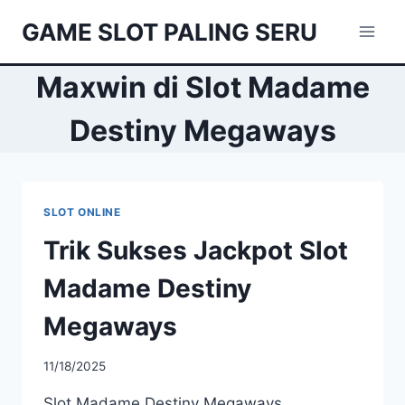
Skip
GAME SLOT PALING SERU
to
content
Maxwin di Slot Madame
Destiny Megaways
SLOT ONLINE
Trik Sukses Jackpot Slot
Madame Destiny
Megaways
11/18/2025
Slot Madame Destiny Megaways