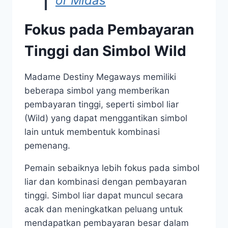
of Midas
Fokus pada Pembayaran
Tinggi dan Simbol Wild
Madame Destiny Megaways memiliki
beberapa simbol yang memberikan
pembayaran tinggi, seperti simbol liar
(Wild) yang dapat menggantikan simbol
lain untuk membentuk kombinasi
pemenang.
Pemain sebaiknya lebih fokus pada simbol
liar dan kombinasi dengan pembayaran
tinggi. Simbol liar dapat muncul secara
acak dan meningkatkan peluang untuk
mendapatkan pembayaran besar dalam