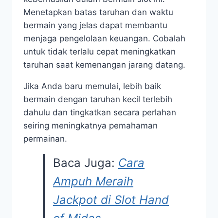
Menetapkan batas taruhan dan waktu
bermain yang jelas dapat membantu
menjaga pengelolaan keuangan. Cobalah
untuk tidak terlalu cepat meningkatkan
taruhan saat kemenangan jarang datang.
Jika Anda baru memulai, lebih baik
bermain dengan taruhan kecil terlebih
dahulu dan tingkatkan secara perlahan
seiring meningkatnya pemahaman
permainan.
Baca Juga:
Cara
Ampuh Meraih
Jackpot di Slot Hand