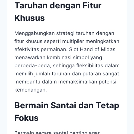
Taruhan dengan Fitur
Khusus
Menggabungkan strategi taruhan dengan
fitur khusus seperti multiplier meningkatkan
efektivitas permainan. Slot Hand of Midas
menawarkan kombinasi simbol yang
berbeda-beda, sehingga fleksibilitas dalam
memilih jumlah taruhan dan putaran sangat
membantu dalam memaksimalkan potensi
kemenangan.
Bermain Santai dan Tetap
Fokus
Bermain secara santai penting agar