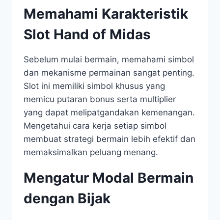
Memahami Karakteristik
Slot Hand of Midas
Sebelum mulai bermain, memahami simbol
dan mekanisme permainan sangat penting.
Slot ini memiliki simbol khusus yang
memicu putaran bonus serta multiplier
yang dapat melipatgandakan kemenangan.
Mengetahui cara kerja setiap simbol
membuat strategi bermain lebih efektif dan
memaksimalkan peluang menang.
Mengatur Modal Bermain
dengan Bijak