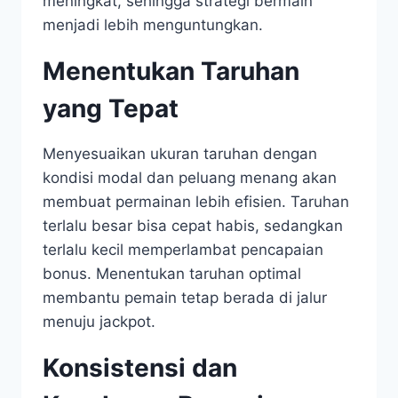
meningkat, sehingga strategi bermain
menjadi lebih menguntungkan.
Menentukan Taruhan
yang Tepat
Menyesuaikan ukuran taruhan dengan
kondisi modal dan peluang menang akan
membuat permainan lebih efisien. Taruhan
terlalu besar bisa cepat habis, sedangkan
terlalu kecil memperlambat pencapaian
bonus. Menentukan taruhan optimal
membantu pemain tetap berada di jalur
menuju jackpot.
Konsistensi dan