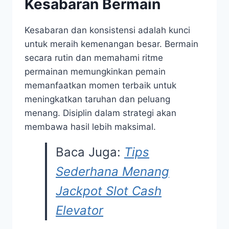
Kesabaran Bermain
Kesabaran dan konsistensi adalah kunci
untuk meraih kemenangan besar. Bermain
secara rutin dan memahami ritme
permainan memungkinkan pemain
memanfaatkan momen terbaik untuk
meningkatkan taruhan dan peluang
menang. Disiplin dalam strategi akan
membawa hasil lebih maksimal.
Baca Juga:
Tips
Sederhana Menang
Jackpot Slot Cash
Elevator