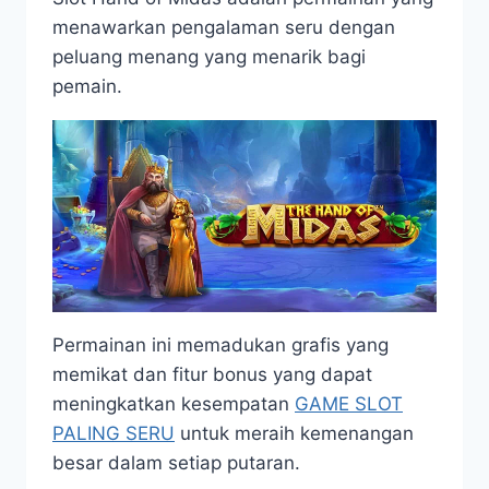
menawarkan pengalaman seru dengan
peluang menang yang menarik bagi
pemain.
Permainan ini memadukan grafis yang
memikat dan fitur bonus yang dapat
meningkatkan kesempatan
GAME SLOT
PALING SERU
untuk meraih kemenangan
besar dalam setiap putaran.