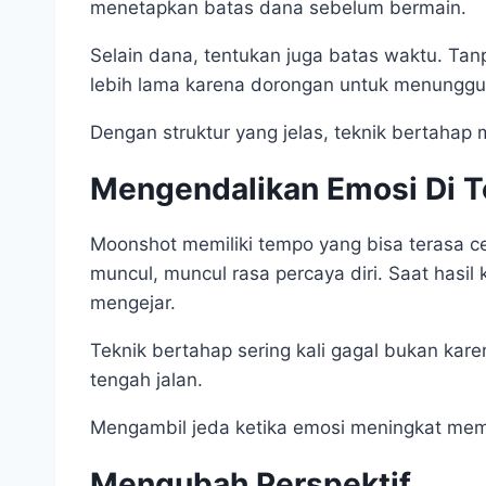
menetapkan batas dana sebelum bermain.
Selain dana, tentukan juga batas waktu. Tan
lebih lama karena dorongan untuk menunggu 
Dengan struktur yang jelas, teknik bertahap m
Mengendalikan Emosi Di 
Moonshot memiliki tempo yang bisa terasa c
muncul, muncul rasa percaya diri. Saat has
mengejar.
Teknik bertahap sering kali gagal bukan kar
tengah jalan.
Mengambil jeda ketika emosi meningkat mem
Mengubah Perspektif