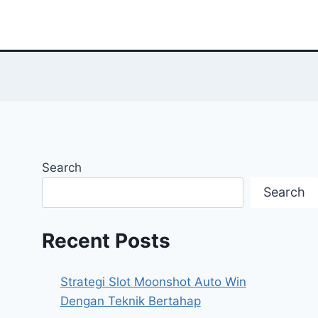
Search
Search
Recent Posts
Strategi Slot Moonshot Auto Win
Dengan Teknik Bertahap