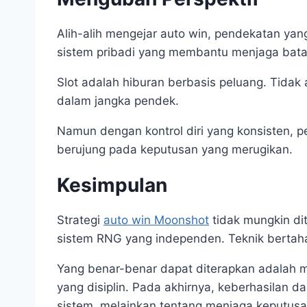
Alih-alih mengejar auto win, pendekatan yang
sistem pribadi yang membantu menjaga batas
Slot adalah hiburan berbasis peluang. Tidak
dalam jangka pendek.
Namun dengan kontrol diri yang konsisten, p
berujung pada keputusan yang merugikan.
Kesimpulan
Strategi
auto win Moonshot
tidak mungkin dit
sistem RNG yang independen. Teknik bertaha
Yang benar-benar dapat diterapkan adalah 
yang disiplin. Pada akhirnya, keberhasilan 
sistem, melainkan tentang menjaga keputusan 