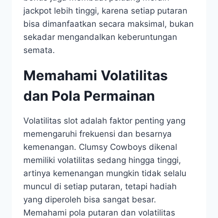
jackpot lebih tinggi, karena setiap putaran
bisa dimanfaatkan secara maksimal, bukan
sekadar mengandalkan keberuntungan
semata.
Memahami Volatilitas
dan Pola Permainan
Volatilitas slot adalah faktor penting yang
memengaruhi frekuensi dan besarnya
kemenangan. Clumsy Cowboys dikenal
memiliki volatilitas sedang hingga tinggi,
artinya kemenangan mungkin tidak selalu
muncul di setiap putaran, tetapi hadiah
yang diperoleh bisa sangat besar.
Memahami pola putaran dan volatilitas