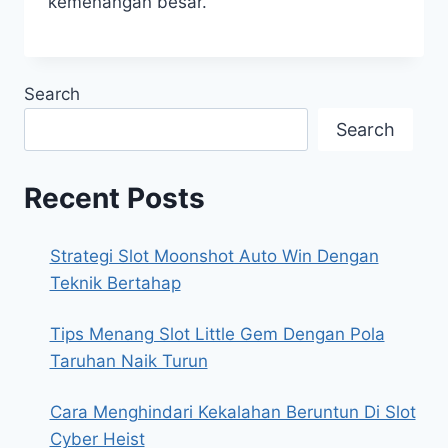
kemenangan besar.
Search
Search
Recent Posts
Strategi Slot Moonshot Auto Win Dengan
Teknik Bertahap
Tips Menang Slot Little Gem Dengan Pola
Taruhan Naik Turun
Cara Menghindari Kekalahan Beruntun Di Slot
Cyber Heist