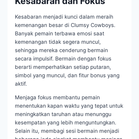
Kesabaran dan Fokus
Kesabaran menjadi kunci dalam meraih
kemenangan besar di Clumsy Cowboys.
Banyak pemain terbawa emosi saat
kemenangan tidak segera muncul,
sehingga mereka cenderung bermain
secara impulsif. Bermain dengan fokus
berarti memperhatikan setiap putaran,
simbol yang muncul, dan fitur bonus yang
aktif.
Menjaga fokus membantu pemain
menentukan kapan waktu yang tepat untuk
meningkatkan taruhan atau menunggu
kesempatan yang lebih menguntungkan.
Selain itu, membagi sesi bermain menjadi