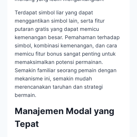
Terdapat simbol liar yang dapat
menggantikan simbol lain, serta fitur
putaran gratis yang dapat memicu
kemenangan besar. Pemahaman terhadap
simbol, kombinasi kemenangan, dan cara
memicu fitur bonus sangat penting untuk
memaksimalkan potensi permainan.
Semakin familiar seorang pemain dengan
mekanisme ini, semakin mudah
merencanakan taruhan dan strategi
bermain.
Manajemen Modal yang
Tepat