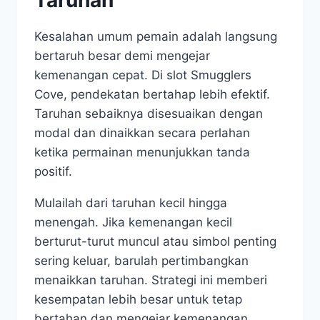
Taruhan
Kesalahan umum pemain adalah langsung
bertaruh besar demi mengejar
kemenangan cepat. Di slot Smugglers
Cove, pendekatan bertahap lebih efektif.
Taruhan sebaiknya disesuaikan dengan
modal dan dinaikkan secara perlahan
ketika permainan menunjukkan tanda
positif.
Mulailah dari taruhan kecil hingga
menengah. Jika kemenangan kecil
berturut-turut muncul atau simbol penting
sering keluar, barulah pertimbangkan
menaikkan taruhan. Strategi ini memberi
kesempatan lebih besar untuk tetap
bertahan dan mengejar kemenangan