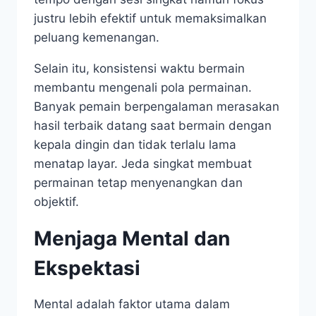
justru lebih efektif untuk memaksimalkan
peluang kemenangan.
Selain itu, konsistensi waktu bermain
membantu mengenali pola permainan.
Banyak pemain berpengalaman merasakan
hasil terbaik datang saat bermain dengan
kepala dingin dan tidak terlalu lama
menatap layar. Jeda singkat membuat
permainan tetap menyenangkan dan
objektif.
Menjaga Mental dan
Ekspektasi
Mental adalah faktor utama dalam