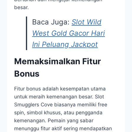
besar.
Baca Juga:
Slot Wild
West Gold Gacor Hari
Ini Peluang Jackpot
Memaksimalkan Fitur
Bonus
Fitur bonus adalah kesempatan utama
untuk meraih kemenangan besar. Slot
Smugglers Cove biasanya memiliki free
spin, simbol khusus, atau pengganda
kemenangan. Pemain yang sabar
menunggu fitur aktif sering mendapatkan