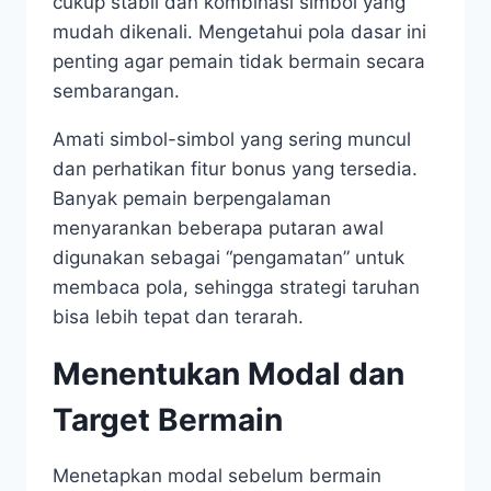
cukup stabil dan kombinasi simbol yang
mudah dikenali. Mengetahui pola dasar ini
penting agar pemain tidak bermain secara
sembarangan.
Amati simbol-simbol yang sering muncul
dan perhatikan fitur bonus yang tersedia.
Banyak pemain berpengalaman
menyarankan beberapa putaran awal
digunakan sebagai “pengamatan” untuk
membaca pola, sehingga strategi taruhan
bisa lebih tepat dan terarah.
Menentukan Modal dan
Target Bermain
Menetapkan modal sebelum bermain