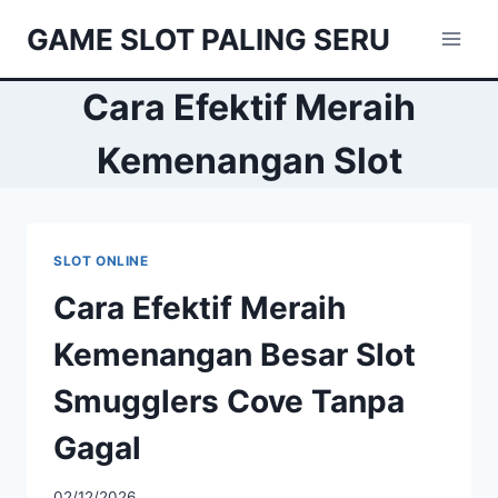
Skip
GAME SLOT PALING SERU
to
content
Cara Efektif Meraih
Kemenangan Slot
SLOT ONLINE
Cara Efektif Meraih
Kemenangan Besar Slot
Smugglers Cove Tanpa
Gagal
02/12/2026