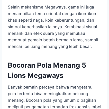
Selain mekanisme Megaways, game ini juga
menampilkan tema oriental dengan ikon-ikon
khas seperti naga, koin keberuntungan, dan
simbol keberhasilan lainnya. Kombinasi visual
menarik dan efek suara yang memukau
membuat pemain betah bermain lama, sambil
mencari peluang menang yang lebih besar.
Bocoran Pola Menang 5
Lions Megaways
Banyak pemain percaya bahwa mengetahui
pola tertentu bisa meningkatkan peluang
menang. Bocoran pola yang umum dibagikan
meliputi pengamatan terhadap frekuensi simbol