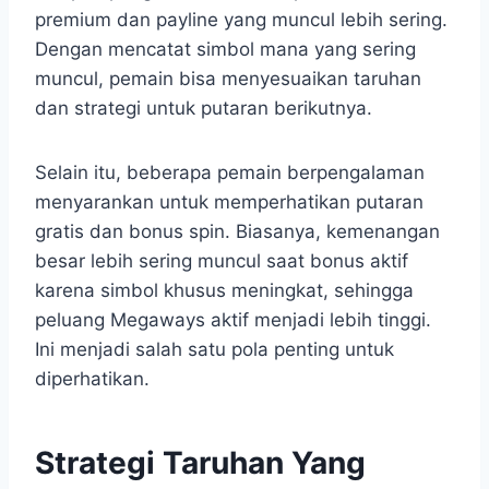
premium dan payline yang muncul lebih sering.
Dengan mencatat simbol mana yang sering
muncul, pemain bisa menyesuaikan taruhan
dan strategi untuk putaran berikutnya.
Selain itu, beberapa pemain berpengalaman
menyarankan untuk memperhatikan putaran
gratis dan bonus spin. Biasanya, kemenangan
besar lebih sering muncul saat bonus aktif
karena simbol khusus meningkat, sehingga
peluang Megaways aktif menjadi lebih tinggi.
Ini menjadi salah satu pola penting untuk
diperhatikan.
Strategi Taruhan Yang