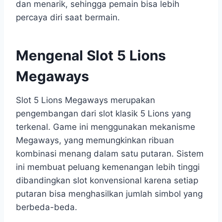
dan menarik, sehingga pemain bisa lebih
percaya diri saat bermain.
Mengenal Slot 5 Lions
Megaways
Slot 5 Lions Megaways merupakan
pengembangan dari slot klasik 5 Lions yang
terkenal. Game ini menggunakan mekanisme
Megaways, yang memungkinkan ribuan
kombinasi menang dalam satu putaran. Sistem
ini membuat peluang kemenangan lebih tinggi
dibandingkan slot konvensional karena setiap
putaran bisa menghasilkan jumlah simbol yang
berbeda-beda.