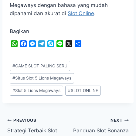
Megaways dengan bahasa yang mudah
dipahami dan akurat di
Slot Online
.
Bagikan
W
F
M
T
S
L
X
S
h
a
e
e
k
i
h
a
c
s
l
y
n
a
Post
t
e
s
e
p
e
r
#
GAME SLOT PALING SERU
Tags:
s
b
e
g
e
e
A
o
n
r
#
Situs Slot 5 Lions Megaways
p
o
g
a
p
k
e
m
#
Slot 5 Lions Megaways
#
SLOT ONLINE
r
Post
PREVIOUS
NEXT
Strategi Terbaik Slot
Panduan Slot Bonanza
navigation